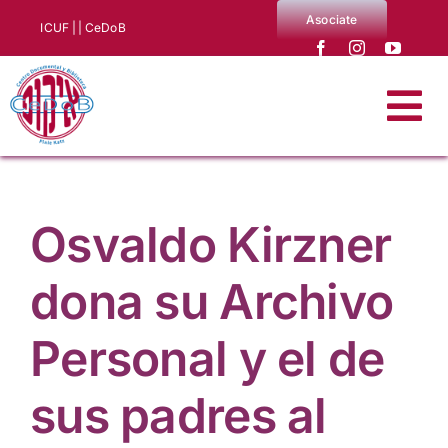
Saltar
Asociate
ICUF |
| CeDoB
al
contenido
Tog
Nav
Quiénes somos
Osvaldo Kirzner
Noticias
dona su Archivo
Producciones CeDoB
Personal y el de
Biblioteca y archivo
sus padres al