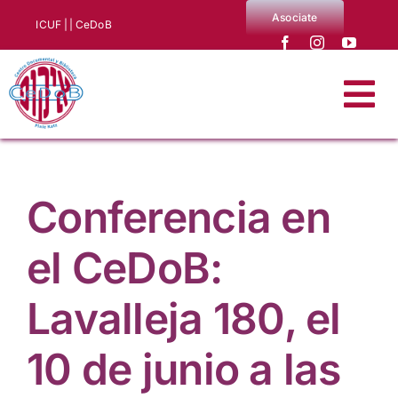
Saltar
Asociate
ICUF |
| CeDoB
al
contenido
Tog
Nav
Quiénes somos
Conferencia en
Noticias
el CeDoB:
Producciones CeDoB
Lavalleja 180, el
Biblioteca y archivo
10 de junio a las