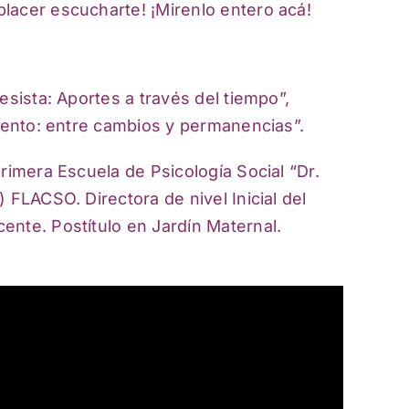
lacer escucharte! ¡Mirenlo entero acá!
esista: Aportes a través del tiempo”,
miento: entre cambios y permanencias”.
rimera Escuela de Psicología Social “Dr.
 FLACSO. Directora de nivel Inicial del
ente. Postítulo en Jardín Maternal.