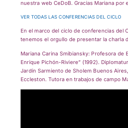
nuestra web CeDoB. Gracias Mariana por em
VER TODAS LAS CONFERENCIAS DEL CICLO
En el marco del ciclo de conferencias del 
tenemos el orgullo de presentar la charla 
Mariana Carina Smibiansky: Profesora de Ed
Enrique Pichón-Riviere” (1992). Diplomatur
Jardín Sarmiento de Sholem Buenos Aires, 
Eccleston. Tutora en trabajos de campo Ma