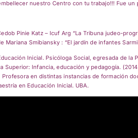
bellecer nuestro Centro con tu trabajo!!! Fue un p
Cedob Pinie Katz – Icuf Arg “La Tribuna judeo-progr
de Mariana Smibiansky : “El jardín de infantes Sar
ucación Inicial. Psicóloga Social, egresada de la P
a Superior: Infancia, educación y pedagogía. (2014)
Profesora en distintas instancias de formación doc
estría en Educación Inicial. UBA.