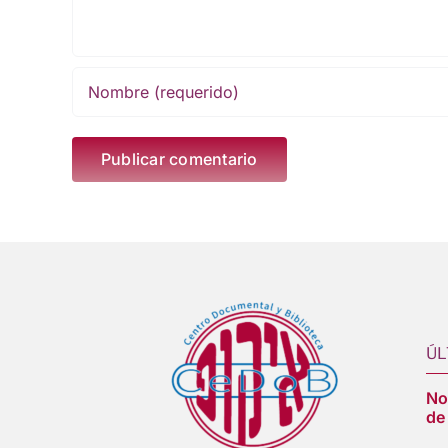
ÚL
Nos
de