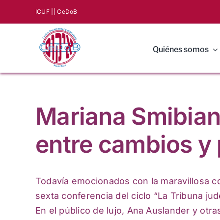
Saltar
ICUF |
| CeDoB
al
contenido
Quiénes somos
Mariana Smibians
entre cambios y
Todavía emocionados con la maravillosa co
sexta conferencia del ciclo “La Tribuna ju
En el público de lujo, Ana Auslander y otra