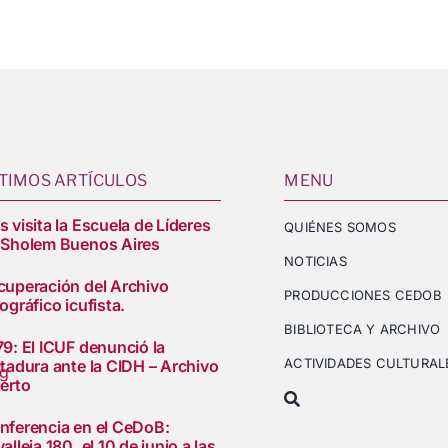
TIMOS ARTÍCULOS
MENU
 visita la Escuela de Líderes
QUIÉNES SOMOS
 Sholem Buenos Aires
NOTICIAS
cuperación del Archivo
PRODUCCIONES CEDOB
ográfico icufista.
BIBLIOTECA Y ARCHIVO
79: El ICUF denunció la
ACTIVIDADES CULTURAL
ctadura ante la CIDH – Archivo
rg
ierto
nferencia en el CeDoB:
alleja 180, el 10 de junio a las