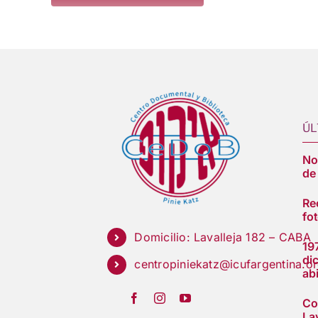
ÚL
Nos
de
Re
fot
Domicilio: Lavalleja 182 – CABA
19
di
centropiniekatz@icufargentina.o
ab
Co
Lav