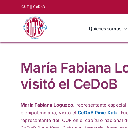
Saltar
ICUF |
| CeDoB
al
contenido
Quiénes somos
María Fabiana Lo
visitó el CeDoB
María Fabiana Loguzzo
, representante especial
plenipotenciaria, visitó el
CeDoB Pinie Katz
. Fu
representante del ICUF en el capítulo nacional d