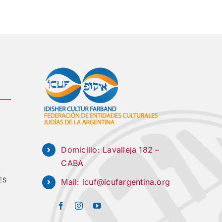
Domicilio: Lavalleja 182 –
CABA
ES
Mail:
icuf@icufargentina.org