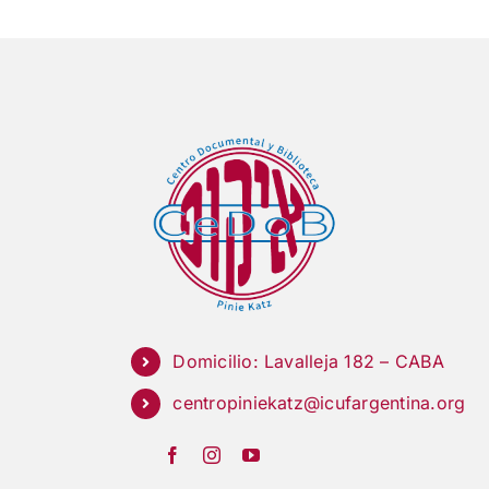
Domicilio: Lavalleja 182 – CABA
centropiniekatz@icufargentina.org