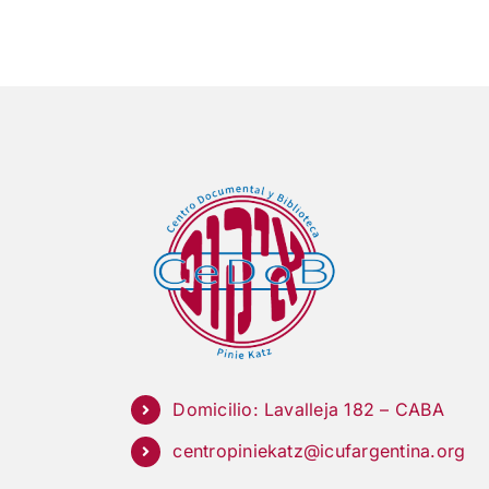
Domicilio: Lavalleja 182 – CABA
centropiniekatz@icufargentina.org