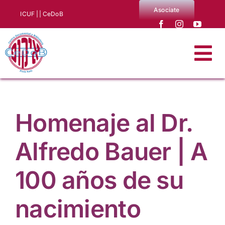
Saltar
Asociate
ICUF |
| CeDoB
al
contenido
Tog
Nav
Quiénes somos
Homenaje al Dr.
Noticias
Alfredo Bauer | A
Producciones CeDoB
100 años de su
Biblioteca y archivo
nacimiento