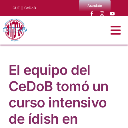
Saltar
Asociate
ICUF |
| CeDoB
al
contenido
Tog
Nav
Quiénes somos
El equipo del
Noticias
CeDoB tomó un
Producciones CeDoB
curso intensivo
Biblioteca y archivo
de ídish en