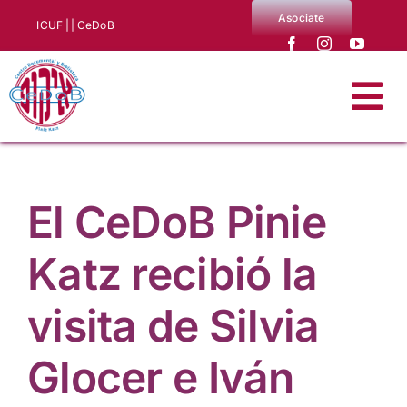
Saltar
Asociate
ICUF |
| CeDoB
al
contenido
Tog
Nav
Quiénes somos
El CeDoB Pinie
Noticias
Katz recibió la
Producciones CeDoB
visita de Silvia
Biblioteca y archivo
Glocer e Iván