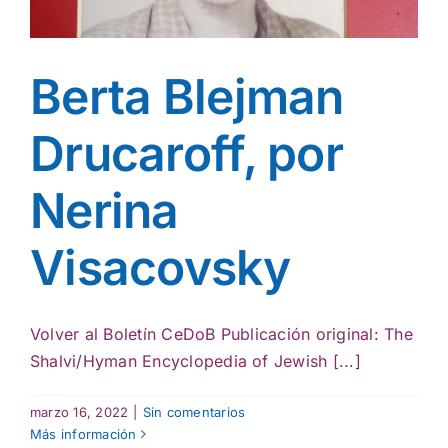
Berta Blejman
Drucaroff, por
Nerina
Visacovsky
Volver al Boletín CeDoB Publicación original: The
Shalvi/Hyman Encyclopedia of Jewish [...]
marzo 16, 2022
|
Sin comentarios
Más información