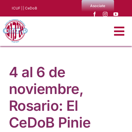
Saltar
Asociate
ICUF |
| CeDoB
al
contenido
Tog
Nav
Quiénes somos
4 al 6 de
Noticias
noviembre,
Producciones CeDoB
Rosario: El
Biblioteca y archivo
CeDoB Pinie