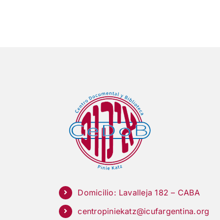
Domicilio: Lavalleja 182 – CABA
centropiniekatz@icufargentina.org