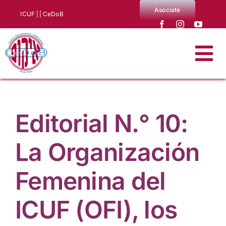
Saltar
Asociate
ICUF |
| CeDoB
al
contenido
Tog
Nav
Quiénes somos
Editorial N.° 10:
Noticias
La Organización
Producciones CeDoB
Femenina del
Biblioteca y archivo
ICUF (OFI), los