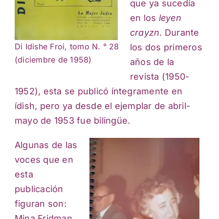
que ya sucedía
en los
leyen
crayzn
. Durante
Di Idishe Froi, tomo N. ° 28
los dos primeros
(diciembre de 1958)
años de la
revista (1950-
1952), esta se publicó íntegramente en
ídish, pero ya desde el ejemplar de abril-
mayo de 1953 fue bilingüe.
Algunas de las
voces que en
esta
publicación
figuran son:
Mina Fridman