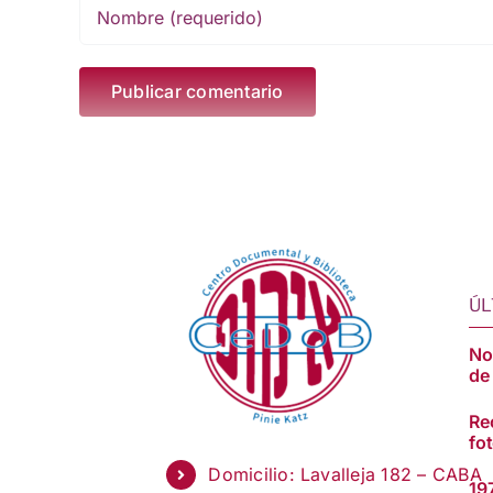
ÚL
Nos
de
Re
fot
Domicilio: Lavalleja 182 – CABA
19