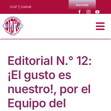
Saltar
Asociate
ICUF |
| CeDoB
al
contenido
Tog
Nav
Quiénes somos
Editorial N.° 12:
Noticias
¡El gusto es
Producciones CeDoB
nuestro!, por el
Biblioteca y archivo
Equipo del