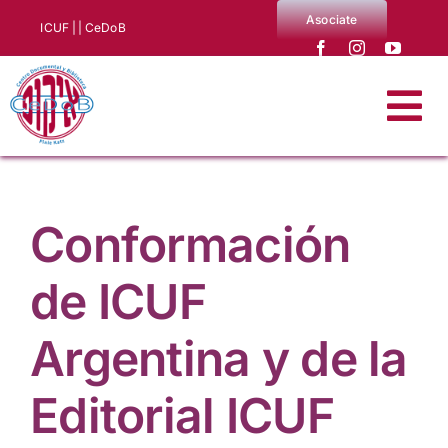
Saltar
Asociate
ICUF |
| CeDoB
al
contenido
Tog
Nav
Quiénes somos
Conformación
Noticias
de ICUF
Producciones CeDoB
Argentina y de la
Biblioteca y archivo
Editorial ICUF