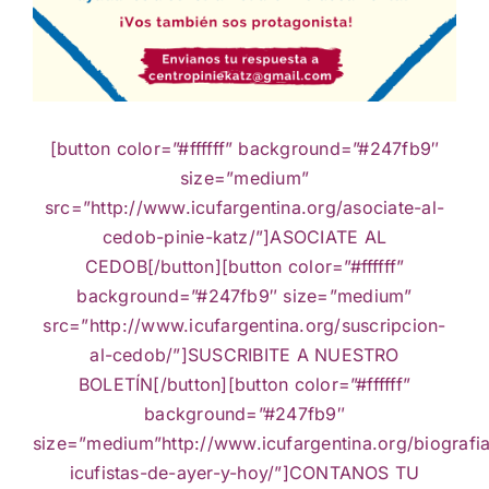
Actividades culturales
[button color=”#ffffff” background=”#247fb9″
size=”medium”
src=”http://www.icufargentina.org/asociate-al-
cedob-pinie-katz/”]ASOCIATE AL
CEDOB[/button][button color=”#ffffff”
background=”#247fb9″ size=”medium”
src=”http://www.icufargentina.org/suscripcion-
al-cedob/”]SUSCRIBITE A NUESTRO
BOLETÍN[/button][button color=”#ffffff”
background=”#247fb9″
size=”medium”http://www.icufargentina.org/biografi
icufistas-de-ayer-y-hoy/”]CONTANOS TU